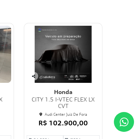
Co
mp
Honda
art
X
CITY 1.5 I-VTEC FLEX LX
ilh
e
CVT
Audi Center Juiz De Fora
R$ 102.900,00