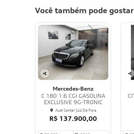
Você também pode gostar
Co
Co
mp
mp
Mercedes-Benz
art
art
C 180 1.6 CGI GASOLINA
CI
ilh
ilh
e
e
EXCLUSIVE 9G-TRONIC
Audi Center Juiz De Fora
R$ 137.900,00