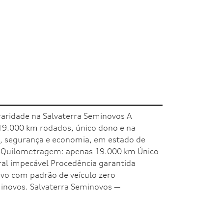
raridade na Salvaterra Seminovos A
19.000 km rodados, único dono e na
de, segurança e economia, em estado de
o Quilometragem: apenas 19.000 km Único
ral impecável Procedência garantida
vo com padrão de veículo zero
minovos. Salvaterra Seminovos —