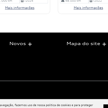
.000 km
/2024
48.000 km
/2022
Mais informações
Mais informações
Novos
Mapa do site
navegação, fazemos uso de nossa política de cookies e para proteger