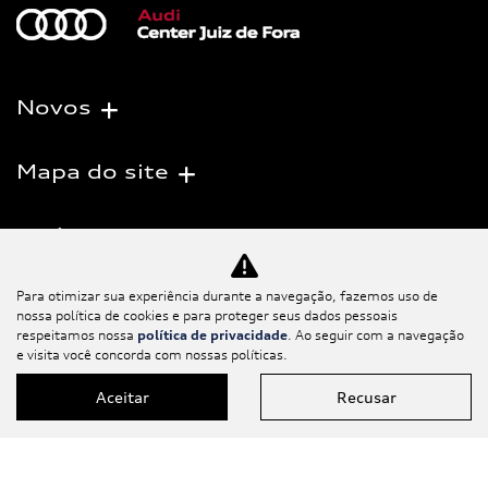
Novos
Mapa do site
Política de
privacidade
Para otimizar sua experiência durante a navegação, fazemos uso de
nossa política de cookies e para proteger seus dados pessoais
Salvacar Comercio de Veiculos LTDA
respeitamos nossa
política de privacidade
. Ao seguir com a navegação
e visita você concorda com nossas políticas.
CNPJ: 10.476.080/0001-00
Aceitar
Recusar