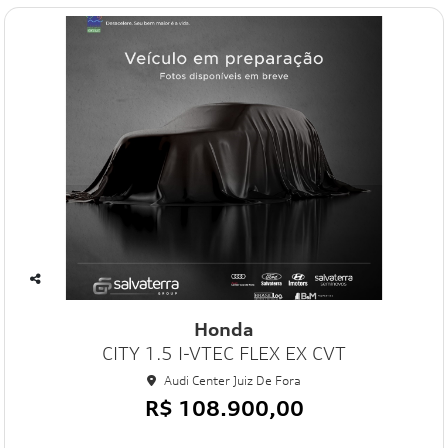
Co
mp
Honda
art
CITY 1.5 I-VTEC FLEX EX CVT
ilh
e
Audi Center Juiz De Fora
R$ 108.900,00