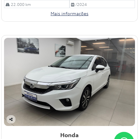
22.000 km
/2024
Mais informações
Co
mp
Honda
art