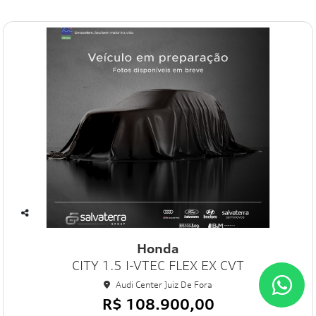
Co
mp
Honda
art
CITY 1.5 I-VTEC FLEX EX CVT
ilh
e
Audi Center Juiz De Fora
R$ 108.900,00