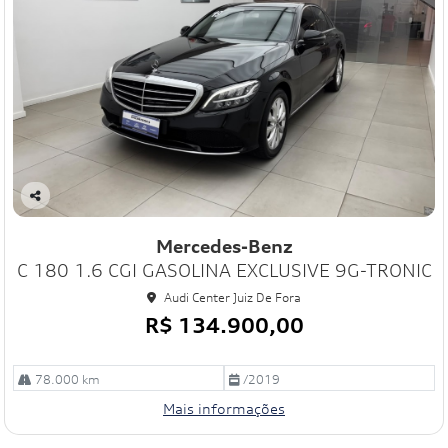
Co
mp
Mercedes-Benz
art
C 180 1.6 CGI GASOLINA EXCLUSIVE 9G-TRONIC
ilh
e
Audi Center Juiz De Fora
R$ 134.900,00
78.000 km
/2019
Mais informações