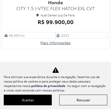
Honda
art
CITY 1.5 I-VTEC FLEX HATCH EXL CVT
ilh
e
Audi Center Juiz De Fora
R$ 99.900,00
48.000 km
/2022
Mais informações
Para otimizar sua experiência durante a navegação, fazemos uso de
nossa política de cookies e para proteger seus dados pessoais
respeitamos nossa
política de privacidade
. Ao seguir com a navegação
e visita você concorda com nossas políticas.
Novos
Aceitar
Recusar