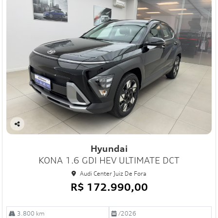
Co
mp
Hyundai
art
KONA 1.6 GDI HEV ULTIMATE DCT
ilh
e
Audi Center Juiz De Fora
R$ 172.990,00
3.800 km
/2026