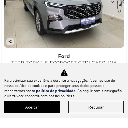
Co
mp
Ford
art
TERRITORY 1.5 ECOBOOST GTDI GASOLINA
ilh
e
TITANIUM AUTOMÁTICO
Audi Center Juiz De Fora
Para otimizar sua experiência durante a navegação, fazemos uso de
R$ 177.900,00
nossa política de cookies e para proteger seus dados pessoais
respeitamos nossa
política de privacidade
. Ao seguir com a navegação
e visita você concorda com nossas políticas.
11.000 km
/2025
Aceitar
Recusar
Mais informações