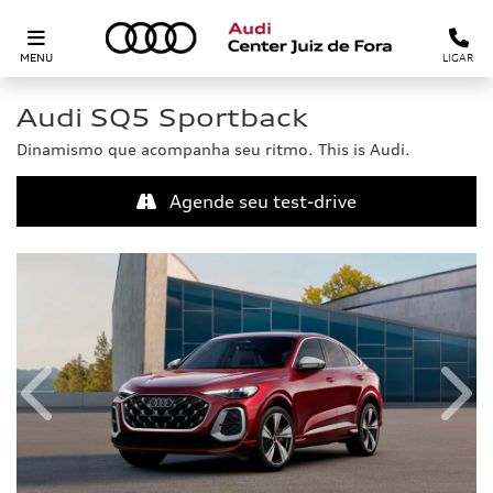
MENU
LIGAR
Audi
SQ5 Sportback
Dinamismo que acompanha seu ritmo. This is Audi.
Agende seu test-drive
Anterior
Próx