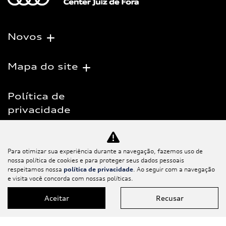
Novos
Mapa do site
Política de
privacidade
Salvacar Comercio de Veiculos LTDA
Para otimizar sua experiência durante a navegação, fazemos uso de
nossa política de cookies e para proteger seus dados pessoais
CNPJ: 10.476.080/0001-00
respeitamos nossa
política de privacidade
. Ao seguir com a navegação
e visita você concorda com nossas políticas.
Aceitar
Recusar