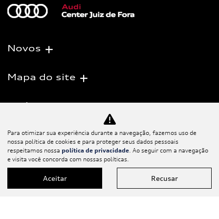
Novos
Mapa do site
Política de
privacidade
Para otimizar sua experiência durante a navegação, fazemos uso de
nossa política de cookies e para proteger seus dados pessoais
Salvacar Comercio de Veiculos LTDA
respeitamos nossa
política de privacidade
. Ao seguir com a navegação
e visita você concorda com nossas políticas.
CNPJ: 10.476.080/0001-00
Aceitar
Recusar