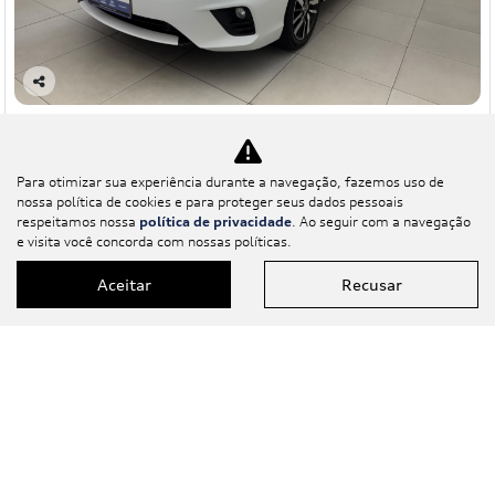
Co
mp
Honda
art
CITY 1.5 I-VTEC FLEX HATCH EXL CVT
ilh
e
Para otimizar sua experiência durante a navegação, fazemos uso de
Audi Center Juiz De Fora
nossa política de cookies e para proteger seus dados pessoais
R$ 99.900,00
respeitamos nossa
política de privacidade
. Ao seguir com a navegação
e visita você concorda com nossas políticas.
Aceitar
Recusar
48.000 km
/2022
Mais informações