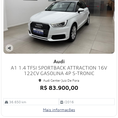
Co
mp
Audi
art
A1 1.4 TFSI SPORTBACK ATTRACTION 16V
ilh
e
122CV GASOLINA 4P S-TRONIC
Audi Center Juiz De Fora
R$ 83.900,00
36.650 km
/2016
Mais informações