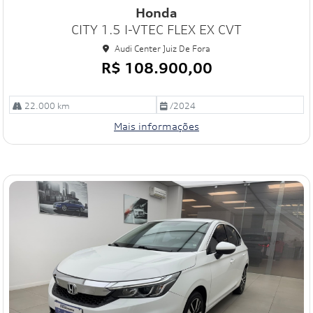
mp
Honda
art
CITY 1.5 I-VTEC FLEX EX CVT
ilh
e
Audi Center Juiz De Fora
R$ 108.900,00
22.000 km
/2024
Mais informações